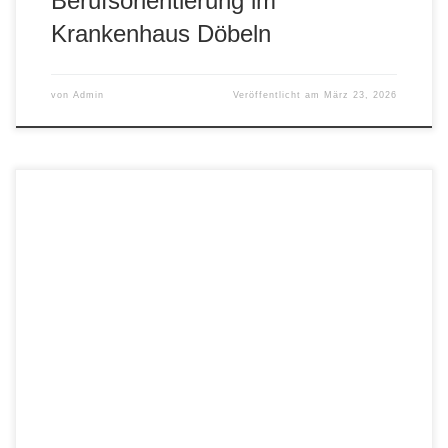
Berufsorientierung im
Krankenhaus Döbeln
von
Admin
Veröffentlicht am
März 23, 2026
Alle Jahrgänge haben es in diesem Schuljahr die Wände
ihrer Lernräume und Flure gestaltet. Ein großer Schritt zu
mehr Wohlfühlklima in unserer Schule. Auch einige Sofas
und Sessel sind dazu eingezogen.