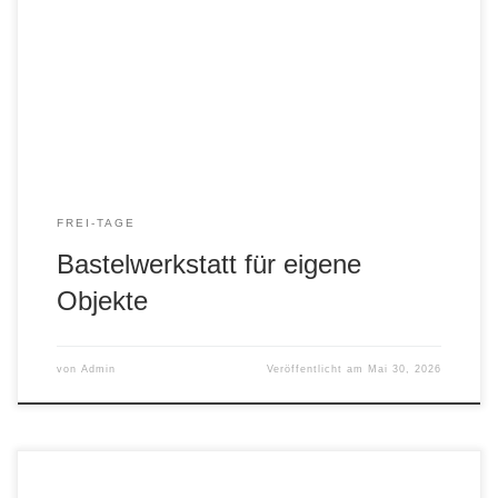
Objekte basteln. Es wurde mit Marc und Jens viel geklebt,
gesägt, geschraubt, gefeilt … Natürlich konnten alle Objekte
wie z.B. Flieger und Bumerangs auch gleich ausprobiert
und mitgenommen werden.
FREI-TAGE
Bastelwerkstatt für eigene
Objekte
von
Admin
Veröffentlicht am
Mai 30, 2026