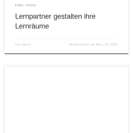
FREI-TAGE
Lernpartner gestalten ihre
Lernräume
von
Admin
Veröffentlicht am
März 23, 2026
In den Laboren der Hochschule konnten wir an
verschiedenen Stationen u.a. Metall härten und messen,
Schweißverfahren kennenlernen, chemische Experimente
mit Wasser durchführen und galvanische Beschichtungen
auftragen. Danke für diese tolle Möglichkeit an Professor
Frank Hahn und seine Mitarbeiter!