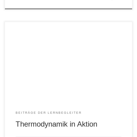
Zahlreiche Experimente waren an unserem
Thermodynamik-Tag für unsere 9er zu sehen. Zur
Wiederholung und Vertiefung explodierte und ratterte es
und viele Fragen zum Thema konnten anschaulich
behandelt werden.
BEITRÄGE DER LERNBEGLEITER
Thermodynamik in Aktion