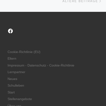
ÄLTERE BEITRÄGE
Facebook
Cookie-Richtlinie (EU)
Eltern
Impressum - Datenschutz - Cookie-Richtlinie
Lernpartner
Neues
Schulleben
Start
Stellenangebote
Über uns