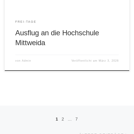
FREI-TAGE
Ausflug an die Hochschule
Mittweida
von
Admin
Veröffentlicht am
März 3, 2026
Beitragsnavigation
1
2
…
7
Äl