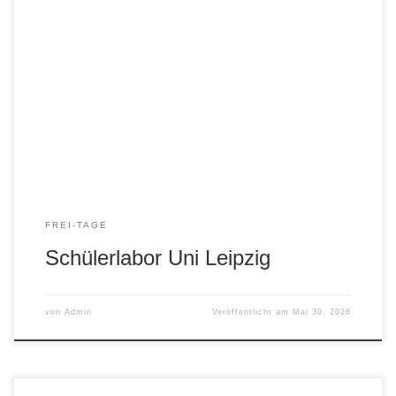
Eine sehr lehr- und erlebnisreiche Exkursion fand für
unsere 8er in das gut ausgestattete Schülerlabor für
Chemie an der Universität Leipzig statt. Danke für diese
Möglichkeit.
FREI-TAGE
Schülerlabor Uni Leipzig
von
Admin
Veröffentlicht am
Mai 30, 2026