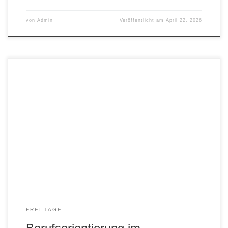
von
Admin
Veröffentlicht am
April 22, 2026
Bei einer Praxisveranstaltung für unsere Lernpartner
konnten diese selbst Hand anlegen und einmal in
verschiedene Beruf am Krankenhaus Döbeln
hineinschnuppern.
FREI-TAGE