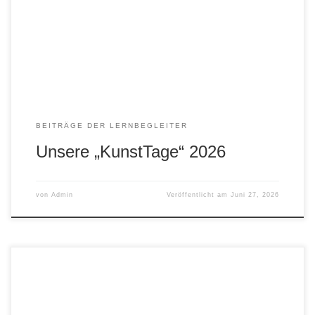
Steinbildhauerei, Metallplastik, Schaumschneiden,
Materialbild, Theater, Musik, Mini-Graffiti, Digitale Kunst.
Metallplastik Digitale Kunst Mosaik Materialbild
Steinbildhauerei Schaumschneiden Mini-Graffiti Theater
und […]
BEITRÄGE DER LERNBEGLEITER
Unsere „KunstTage“ 2026
von
Admin
Veröffentlicht am
Juni 27, 2026
Unser Jahrgang fünf konnte an diesem Frei-Tag eigene