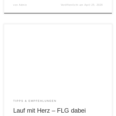
von
Admin
Veröffentlicht am
April 25, 2026
Seien Sie auch dabei für einen guten Zweck:
https://www.doebeln.de/tourismus-kultur-
freizeit/veranstaltungen/eventdetail/3487/-/lauf-mit-herz-
fuer-schueler-fuer-firmen-fuer-vereine-fuer-alle-benefizlauf
TIPPS & EMPFEHLUNGEN
Lauf mit Herz – FLG dabei