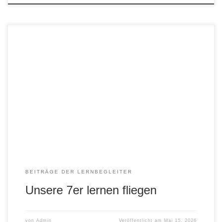
Praktische Physik ist auch mal Papierflieger bauen. Diese
hier waren etwas komplexer und wurden mit Hilfe eines
Startgummis in die Höhe gezogen. Kleine Teams des
Jahrgangs 7 flogen so um die Wette. Da fiel es doch leicht
noch ein Protokoll anzulegen und über Energieumwandlung
sowie die Prinzipien des Auftriebs zu […]
BEITRÄGE DER LERNBEGLEITER
Unsere 7er lernen fliegen
von
Admin
Veröffentlicht am
Mai 15, 2026