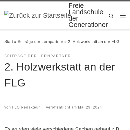
Freie
Zum Inhalt springen
Landschule
Search
der
Me
Generationen
Start
»
Beiträge der Lernpartner
»
2. Holzwerkstatt an der FLG
BEITRÄGE DER LERNPARTNER
2. Holzwerkstatt an der
FLG
von
FLG Redakteur
|
Veröffentlicht am
Mai 29, 2024
Es wurden viele verschiedene Sachen gebaut z.B.