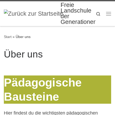
Freie
Zum Inhalt springen
Landschule
Search
der
Me
Generationen
Start
»
Über uns
Über uns
Pädagogische
Bausteine
Hier findest du die wichtigsten pädagogischen