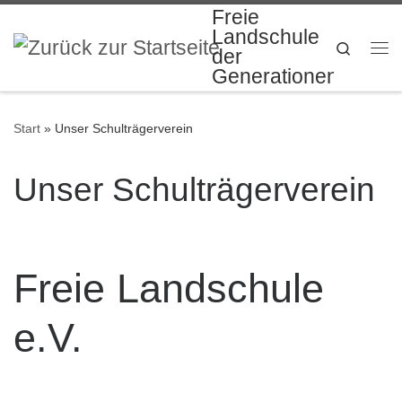
Freie
Zum Inhalt springen
Landschule
Search
der
Me
Generationen
Start
»
Unser Schulträgerverein
Unser Schulträgerverein
Freie Landschule
e.V.