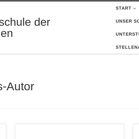
START
schule der
UNSER S
nen
UNTERST
STELLEN
s-Autor
Hier findet ihr Empfehlungen von der FLG für