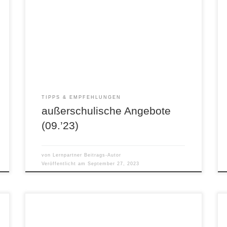
Freizeitangebote: Schaut euch mal an, was es im
Treibhaus Döbeln am Nachmittag dienstags &
donnerstags zu machen gibt: https://treibhaus-
doebeln.de/hausaufgabenhilfe-bunter-
nachmittag-im-cafe-courage 🙂 Kinder-Uni an
der Hochschule Mittweida: https://www.hs-
mittweida.de/news/aktuell/7755/ Robotertage in
Dresden: meet the robots – Robotertage
Dresden | Veranstalter: LJBW e.V. (meet-the-
robots.de)
TIPPS & EMPFEHLUNGEN
außerschulische Angebote
(09.’23)
von
Lernpartner Beitrags-Autor
Veröffentlicht am
September 27, 2023