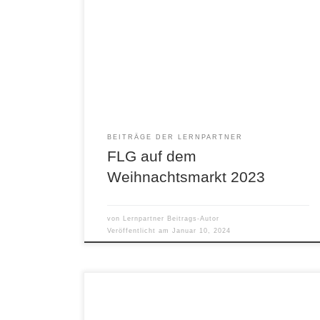
Danke an alle, die etwas beigetragen haben Eine
neue Rekord Summe für die Kasse der Schüler,
das Geld wir für eine schöne Ausfahrt
genutzt.Danke an die ganze Unterstützung !!!
BEITRÄGE DER LERNPARTNER
FLG auf dem
Weihnachtsmarkt 2023
von
Lernpartner Beitrags-Autor
Veröffentlicht am
Januar 10, 2024