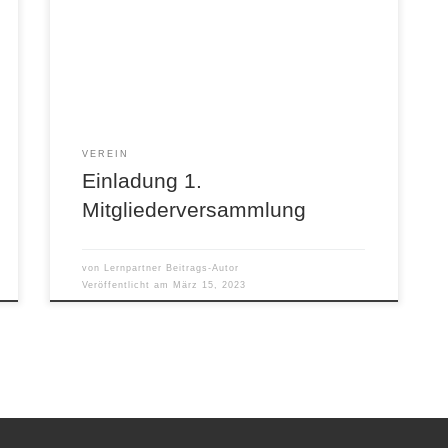
Mitgliederversammlung am 18. 03. 2023
(Samstag) 10:00-12:00 Uhr hier bei uns in der
Schule.
VEREIN
Einladung 1.
Mitgliederversammlung
von
Lernpartner Beitrags-Autor
Veröffentlicht am
März 15, 2023