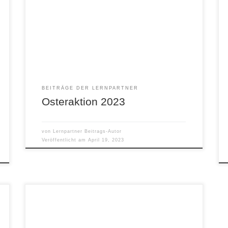
Am letzten Schultag hatten die Lernbegleiter eine
Überraschung für uns. Osterhasen !!! Und dann
sind wir fröhlich in die Ferien gegangen. Danke!
BEITRÄGE DER LERNPARTNER
Osteraktion 2023
von
Lernpartner Beitrags-Autor
Veröffentlicht am
April 19, 2023
Wir laden euch herzlich ein zur