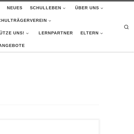
NEUES
SCHULLEBEN
ÜBER UNS
CHULTRÄGERVEREIN
Se
ÜTZE UNS!
LERNPARTNER
ELTERN
ANGEBOTE