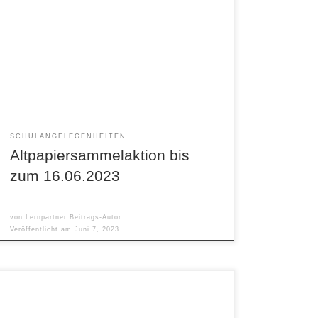
bis 16.06.2023 Altpapiersammelaktion – Hänger
auf dem Schulhof. Wir brauchen eure
Unterstützung. Danke!
SCHULANGELEGENHEITEN
Altpapiersammelaktion bis
zum 16.06.2023
von
Lernpartner Beitrags-Autor
Veröffentlicht am
Juni 7, 2023