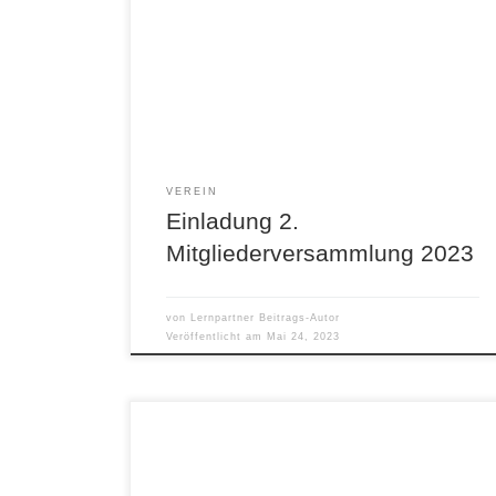
Hallo zusammen, hiermit lade ich herzlich zur
nächsten Mitgliederversammlung am 03.06.
2023 um 10 Uhr in der Freien Landschule ein.
Die Tagesordnung ist gemäß unseren
Priopunkten wie folgt:
VEREIN
Einladung 2.
Mitgliederversammlung 2023
von
Lernpartner Beitrags-Autor
Veröffentlicht am
Mai 24, 2023
Viele Dinge, die ihr übrig habt, könnt ihr uns