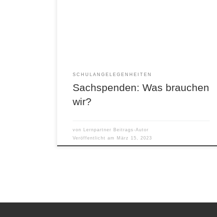
spenden, denn auch Kleinigkeiten helfen uns
weiter. Hier eine Liste, was wir alles brauchen
können: Wenn du was davon für uns hast, ruf
doch einfach an: 0160/5062472 Danke!
SCHULANGELEGENHEITEN
Sachspenden: Was brauchen
wir?
von
Lernpartner Beitrags-Autor
Veröffentlicht am
März 15, 2023