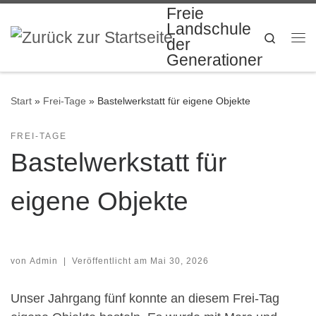
Freie
Zum Inhalt springen
Landschule
Search
der
Me
Generationen
Start
»
Frei-Tage
»
Bastelwerkstatt für eigene Objekte
FREI-TAGE
Bastelwerkstatt für
eigene Objekte
von
Admin
|
Veröffentlicht am
Mai 30, 2026
Unser Jahrgang fünf konnte an diesem Frei-Tag