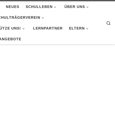
NEUES
SCHULLEBEN
ÜBER UNS
CHULTRÄGERVEREIN
Se
ÜTZE UNS!
LERNPARTNER
ELTERN
ANGEBOTE