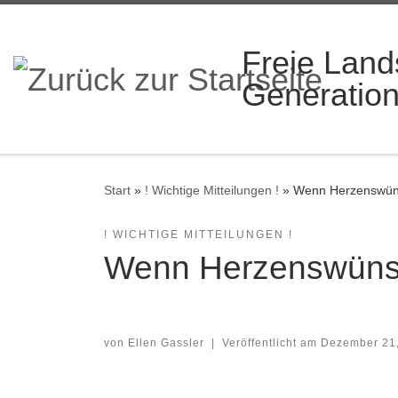
Zum Inhalt springen
Freie Land
Generatio
Start
»
! Wichtige Mitteilungen !
»
Wenn Herzenswüns
! WICHTIGE MITTEILUNGEN !
Wenn Herzenswünsc
von
Ellen Gassler
|
Veröffentlicht am
Dezember 21