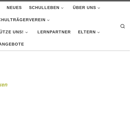
NEUES
SCHULLEBEN
ÜBER UNS
CHULTRÄGERVEREIN
Se
ÜTZE UNS!
LERNPARTNER
ELTERN
ANGEBOTE
ken